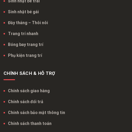
Sinh nhật bé trai
Sinh nhật bé gái
Đầy tháng – Thôi nôi
Trang trí nhanh
Bóng bay trang trí
Phụ kiện trang trí
CHÍNH SÁCH & HỖ TRỢ
Chính sách giao hàng
Chính sách đổi trả
Chính sách bảo mật thông tin
Chính sách thanh toán