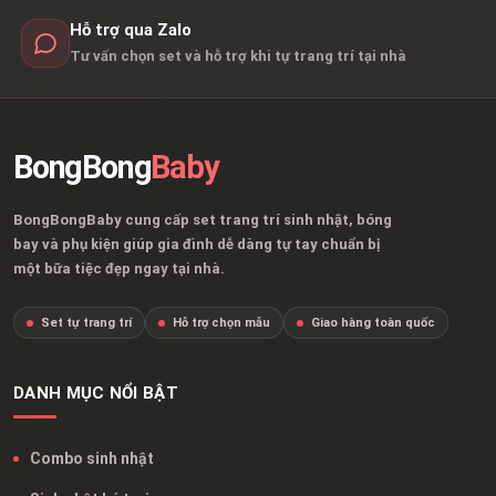
Hỗ trợ qua Zalo
Tư vấn chọn set và hỗ trợ khi tự trang trí tại nhà
BongBong
Baby
BongBongBaby cung cấp set trang trí sinh nhật, bóng
bay và phụ kiện giúp gia đình dễ dàng tự tay chuẩn bị
một bữa tiệc đẹp ngay tại nhà.
Set tự trang trí
Hỗ trợ chọn mẫu
Giao hàng toàn quốc
DANH MỤC NỔI BẬT
Combo sinh nhật