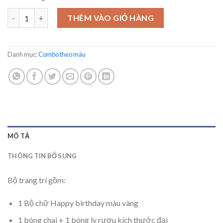
Set bóng happy birthday trang trí sinh nhật lãng mạng số lượng
THÊM VÀO GIỎ HÀNG
Danh mục:
Combo theo màu
MÔ TẢ
THÔNG TIN BỔ SUNG
Bộ trang trí gồm:
1 Bộ chữ Happy birthday màu vàng
1 bóng chai + 1 bóng ly rượu kích thước đại