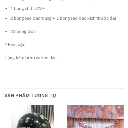
1 bóng chữ LOVE
2 bóng sao bạc trung + 1 bóng sao bạc kích thước đại
20 bóng tròn
2 Rèm bạc
Tặng kèm bơm và keo dán
SẢN PHẨM TƯƠNG TỰ