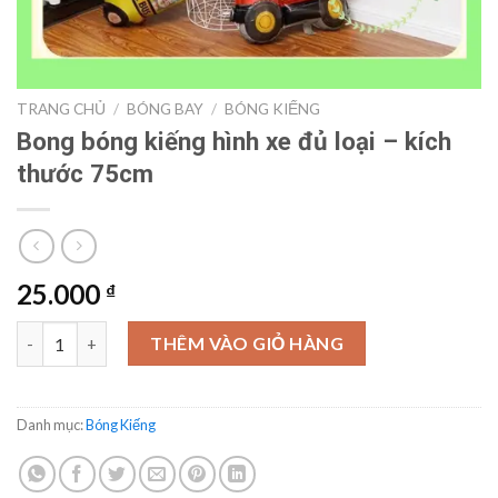
TRANG CHỦ
/
BÓNG BAY
/
BÓNG KIẾNG
Bong bóng kiếng hình xe đủ loại – kích
thước 75cm
25.000
₫
Bong bóng kiếng hình xe đủ loại - kích thước 75cm số lượng
THÊM VÀO GIỎ HÀNG
Danh mục:
Bóng Kiếng