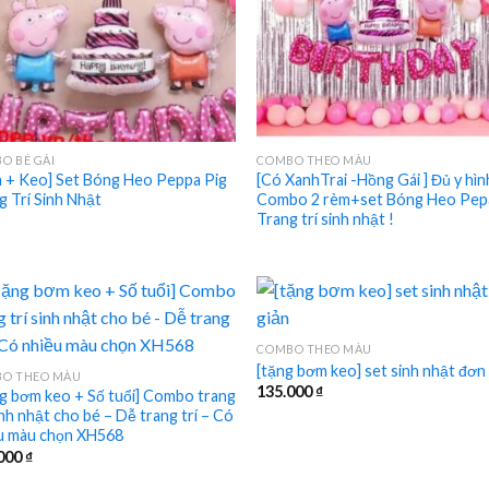
O BÉ GÁI
COMBO THEO MÀU
 + Keo] Set Bóng Heo Peppa Pig
[Có XanhTrai -Hồng Gái ] Đủ y hìn
g Trí Sinh Nhật
Combo 2 rèm+set Bóng Heo Pep
Trang trí sinh nhật !
COMBO THEO MÀU
[tặng bơm keo] set sinh nhật đơn
O THEO MÀU
135.000
₫
g bơm keo + Số tuổi] Combo trang
inh nhật cho bé – Dễ trang trí – Có
u màu chọn XH568
000
₫