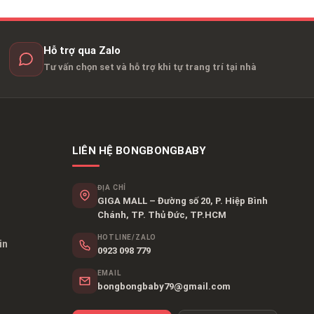
Hỗ trợ qua Zalo
Tư vấn chọn set và hỗ trợ khi tự trang trí tại nhà
LIÊN HỆ BONGBONGBABY
ĐỊA CHỈ
GIGA MALL – Đường số 20, P. Hiệp Bình
Chánh, TP. Thủ Đức, TP.HCM
HOTLINE/ZALO
in
0923 098 779
EMAIL
bongbongbaby79@gmail.com