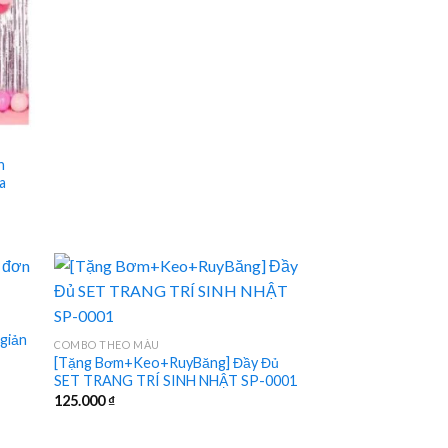
h
a
 giản
COMBO THEO MÀU
[Tặng Bơm+Keo+RuyBăng] Đầy Đủ
SET TRANG TRÍ SINH NHẬT SP-0001
125.000
₫