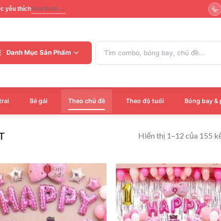
ợc yêu thích
Xem thêm →
Tìm
Danh Mục Sản Phẩm
kiếm:
trai
Bé gái
Theo chủ đề
Theo độ tuổi
Bóng bay & 
Hiển thị 1–12 của 155 k
T