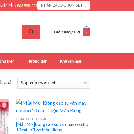
Liên hệ:
0923 098 779
NHẮN ZALO CHỌN SET
→
Giỏ hàng /
0
₫
0
phụ kiện
Hướng dẫn
Khuyến mãi
ết quả
COMBO THEO MÀU
[Mẫu Mới]Bóng cao su vân mây combo
10 cái – Chọn Mẫu Riêng