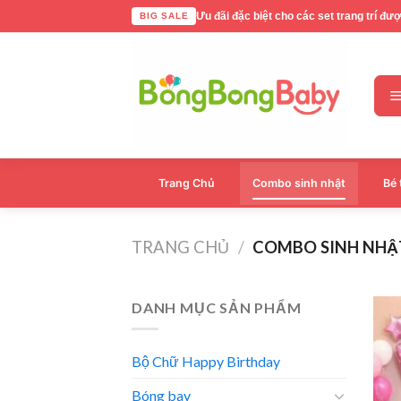
Skip
Ưu đãi đặc biệt cho các set trang trí đư
BIG SALE
to
content
Trang Chủ
Combo sinh nhật
Bé 
TRANG CHỦ
/
COMBO SINH NHẬ
DANH MỤC SẢN PHẨM
Bộ Chữ Happy Birthday
Bóng bay