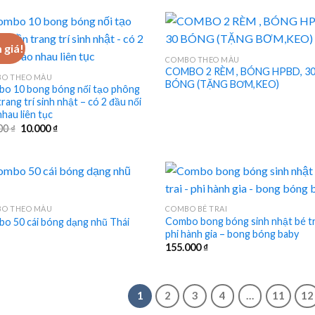
 giá!
COMBO THEO MÀU
COMBO 2 RÈM , BÓNG HPBD, 3
O THEO MÀU
BÓNG (TẶNG BƠM,KEO)
o 10 bong bóng nối tạo phông
rang trí sinh nhật – có 2 đầu nối
hau liên tục
Giá
Giá
00
₫
10.000
₫
gốc
hiện
là:
tại
20.000 ₫.
là:
10.000 ₫.
O THEO MÀU
COMBO BÉ TRAI
Combo bong bóng sinh nhật bé tr
o 50 cái bóng dạng nhũ Thái
phi hành gia – bong bóng baby
155.000
₫
1
2
3
4
…
11
12