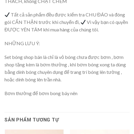
THÁCH, không CHẶT CHÉM
Tất cả sản phẩm đều được kiểm tra CHU ĐÁO và đóng
gói CẨN THẬN trước khi chuyển đi,
Vì vậy bạn có quyền
ĐƯỢC YÊN TÂM khi mua hàng của chúng tôi.
NHỮNG LƯU Ý:
Set bóng shop bán là chỉ là vỏ bóng chưa được bơm , bơm
shop tặng kèm là bơm thường , khi bơm bóng xong ta dùng
bằng dính bóng chuyên dụng để trang trí bóng lên tường ,
hoặc dính bóng lên trần nhà.
Bơm thường để bơm bong báy nên
SẢN PHẨM TƯƠNG TỰ