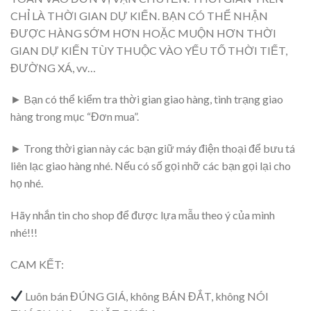
CHỈ LÀ THỜI GIAN DỰ KIẾN. BẠN CÓ THỂ NHẬN
ĐƯỢC HÀNG SỚM HƠN HOẶC MUỘN HƠN THỜI
GIAN DỰ KIẾN TÙY THUỘC VÀO YẾU TỐ THỜI TIẾT,
ĐƯỜNG XÁ, vv…
► Bạn có thể kiểm tra thời gian giao hàng, tình trạng giao
hàng trong mục “Đơn mua”.
► Trong thời gian này các bạn giữ máy điện thoại để bưu tá
liên lạc giao hàng nhé. Nếu có số gọi nhỡ các bạn gọi lại cho
họ nhé.
Hãy nhắn tin cho shop để được lựa mẫu theo ý của mình
nhé!!!
CAM KẾT:
Luôn bán ĐÚNG GIÁ, không BÁN ĐẮT, không NÓI