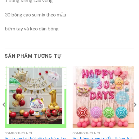
1 bóng kiếng cầu vồng
30 bóng cao su mix theo mẫu
bơm tay và keo dán bóng
SẢN PHẨM TƯƠNG TỰ
COMBO THÔI NÔI
COMBO THÔI NÔI
Set trang trí thôi nôi cho bé – Tự
Set bóng trang trí đầy tháng, full