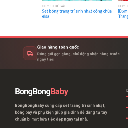
COMBO BÉ GÁI
COMBO
ang trí sinh nhật y
Set bóng trang trí sinh nhật công chúa
[Bơm
ny kỳ lân unicorn
elsa
Trang
Giao hàng toàn quốc
Đóng gói gọn gàng, chủ động nhận hàng trước
ngày tiệc
BongBong
Baby
BongBongBaby cung cấp set trang trí sinh nhật,
bóng bay và phụ kiện giúp gia đình dễ dàng tự tay
chuẩn bị một bữa tiệc đẹp ngay tại nhà.