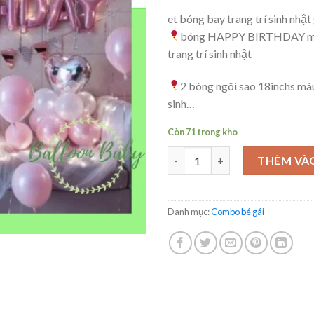
et bóng bay trang trí sinh nhật
bóng HAPPY BIRTHDAY màu
trang trí sinh nhật
2 bóng ngôi sao 18inchs màu
sinh…
Còn 71 trong kho
Set bóng bay trang trí sinh nh
THÊM VÀ
Danh mục:
Combo bé gái