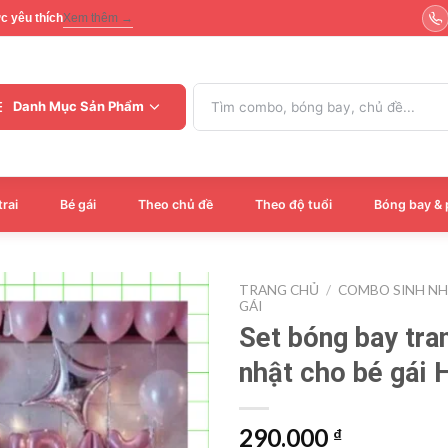
ợc yêu thích
Xem thêm →
Tìm
Danh Mục Sản Phẩm
kiếm:
trai
Bé gái
Theo chủ đề
Theo độ tuổi
Bóng bay & 
TRANG CHỦ
/
COMBO SINH N
GÁI
Set bóng bay tran
nhật cho bé gái
290.000
₫