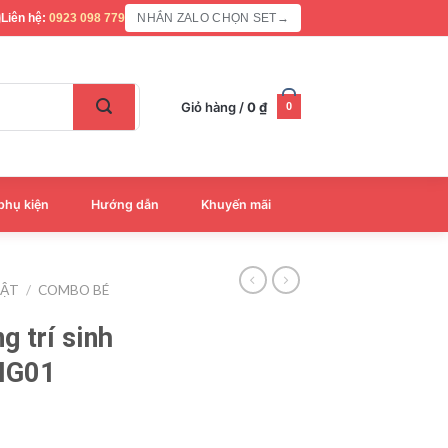
Liên hệ:
0923 098 779
NHẮN ZALO CHỌN SET
→
Giỏ hàng /
0
₫
0
phụ kiện
Hướng dẫn
Khuyến mãi
HẬT
/
COMBO BÉ
g trí sinh
 HG01