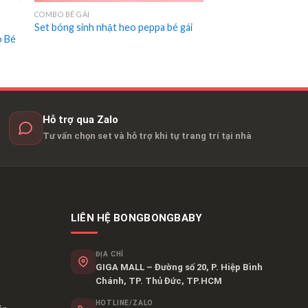
COMBO BÉ GÁI
Set bóng sinh nhật heo peppa bé gái
o Bé
Hỗ trợ qua Zalo
Tư vấn chọn set và hỗ trợ khi tự trang trí tại nhà
LIÊN HỆ BONGBONGBABY
ĐỊA CHỈ
GIGA MALL – Đường số 20, P. Hiệp Bình
Chánh, TP. Thủ Đức, TP.HCM
HOTLINE/ZALO