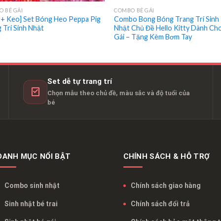
 BÉ GÁI
COMBO BÉ GÁI
 + Keo] Set Bóng Heo Peppa Pig
Combo Bong Bóng Trang Trí Sinh
 Trí Sinh Nhật
Nhật Chủ Đề Hello Kitty Dành Ch
Gái – Tặng Kèm Bơm Tay
Set dễ tự trang trí
Chọn mẫu theo chủ đề, màu sắc và độ tuổi của
bé
DANH MỤC NỔI BẬT
CHÍNH SÁCH & HỖ TRỢ
Combo sinh nhật
Chính sách giao hàng
Sinh nhật bé trai
Chính sách đổi trả