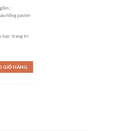
 gồm :
 hồng pastel-
 bạc-trang trí
ật cho bé gái HG01 số lượng
O GIỎ HÀNG