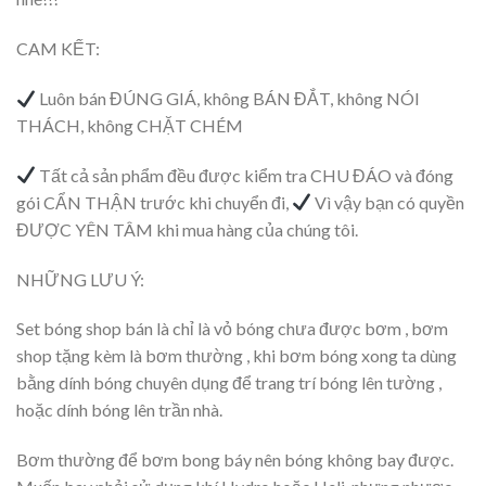
CAM KẾT:
Luôn bán ĐÚNG GIÁ, không BÁN ĐẮT, không NÓI
THÁCH, không CHẶT CHÉM
Tất cả sản phẩm đều được kiểm tra CHU ĐÁO và đóng
gói CẨN THẬN trước khi chuyển đi,
Vì vậy bạn có quyền
ĐƯỢC YÊN TÂM khi mua hàng của chúng tôi.
NHỮNG LƯU Ý:
Set bóng shop bán là chỉ là vỏ bóng chưa được bơm , bơm
shop tặng kèm là bơm thường , khi bơm bóng xong ta dùng
bằng dính bóng chuyên dụng để trang trí bóng lên tường ,
hoặc dính bóng lên trần nhà.
Bơm thường để bơm bong báy nên bóng không bay được.