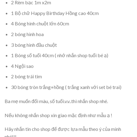
2 Rèm bạc 1m x2m
1 Bộ chữ Happy Birthday Hồng cao 40cm
4 Bóng hình chuột lớn 60cm
2 bóng hình hoa
3 bóng hình đầu chuột
1 Bóng số tuổi 40cm ( nhớ nhắn shop tuổi bé ạ)
4 Ngội sao
2 bóng trái tim
30 bóng tròn trắng+hồng ( trắng xanh với set bé trai)
Ba mẹ muốn đổi màu, số tuổi.v.v..thì nhắn shop nhé.
Nếu không nhắn shop xin giao mặc định như mẫu ạ !
Hãy nhắn tin cho shop để được lựa mẫu theo ý của mình
nhé!!!