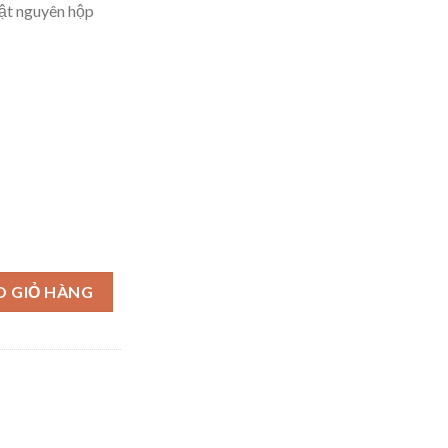
hật nguyên hộp
 số lượng
O GIỎ HÀNG