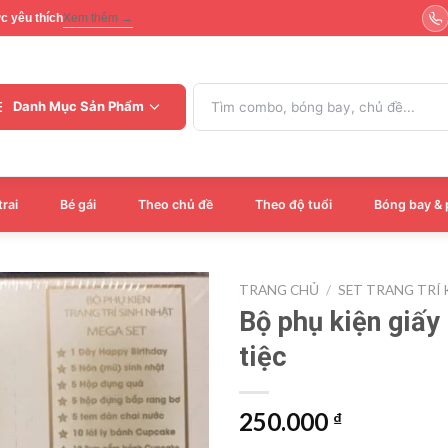
ợc yêu thích
Xem thêm →
Tìm
Danh Mục Sản Phẩm
kiếm:
trai
Bé gái
Theo chủ đề
Theo độ tuổi
Bóng bay & 
TRANG CHỦ
/
SET TRANG TRÍ
Bộ phụ kiện giấy 
tiệc
250.000
₫