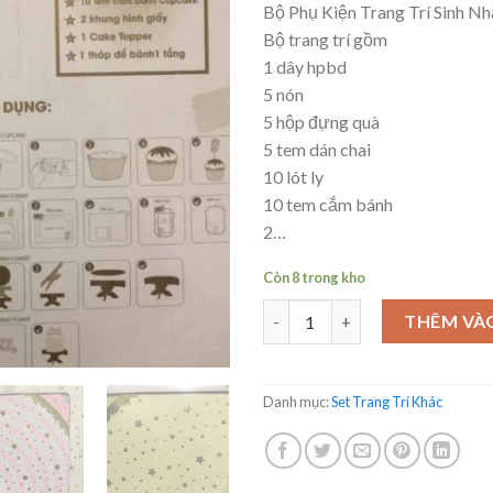
Bộ Phụ Kiện Trang Trí Sinh N
Bộ trang trí gồm
1 dây hpbd
5 nón
5 hộp đựng quà
5 tem dán chai
10 lót ly
10 tem cắm bánh
2…
Còn 8 trong kho
Bộ phụ kiện giấy trang trí tiệc
THÊM VÀ
Danh mục:
Set Trang Trí Khác