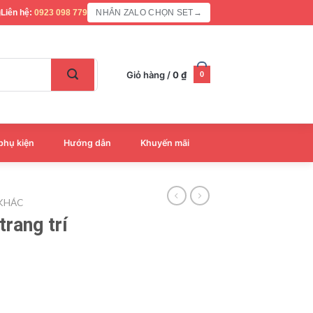
Liên hệ:
0923 098 779
NHẮN ZALO CHỌN SET
→
Giỏ hàng /
0
₫
0
phụ kiện
Hướng dẫn
Khuyến mãi
 KHÁC
trang trí