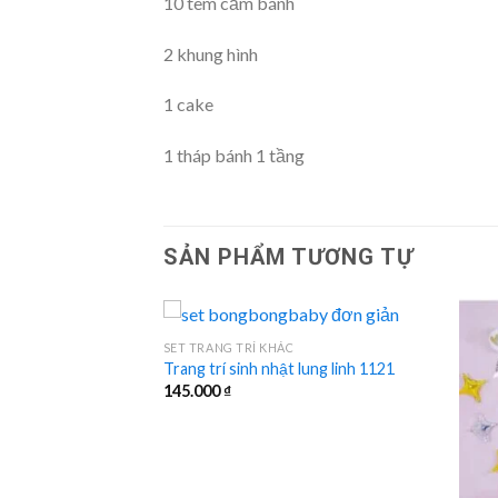
10 tem cắm bánh
2 khung hình
1 cake
1 tháp bánh 1 tầng
SẢN PHẨM TƯƠNG TỰ
SET TRANG TRÍ KHÁC
Trang trí sinh nhật lung linh 1121
145.000
₫
t đơn giản Hàn Quốc
ho bé