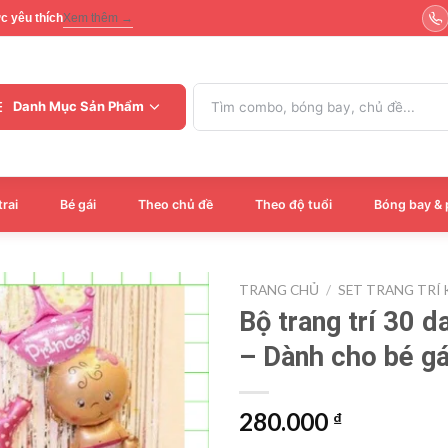
ợc yêu thích
Xem thêm →
Tìm
Danh Mục Sản Phẩm
kiếm:
trai
Bé gái
Theo chủ đề
Theo độ tuổi
Bóng bay & 
TRANG CHỦ
/
SET TRANG TRÍ
Bộ trang trí 30 d
– Dành cho bé gá
280.000
₫