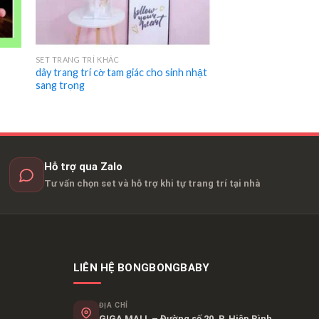
SET TRANG TRÍ KHÁC
dây trang trí cờ tam giác cho sinh nhật
sang trọng
Hỗ trợ qua Zalo
Tư vấn chọn set và hỗ trợ khi tự trang trí tại nhà
LIÊN HỆ BONGBONGBABY
ĐỊA CHỈ
GIGA MALL – Đường số 20, P. Hiệp Bình