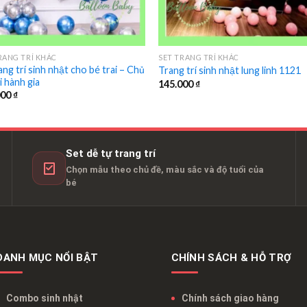
RANG TRÍ KHÁC
SET TRANG TRÍ KHÁC
ang trí sinh nhật cho bé trai – Chủ
Trang trí sinh nhật lung linh 1121
i hành gia
145.000
₫
000
₫
Set dễ tự trang trí
Chọn mẫu theo chủ đề, màu sắc và độ tuổi của
bé
DANH MỤC NỔI BẬT
CHÍNH SÁCH & HỖ TRỢ
Combo sinh nhật
Chính sách giao hàng