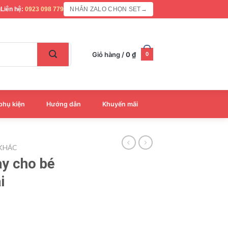
Liên hệ:
0923 098 779
NHẮN ZALO CHỌN SET
→
Giỏ hàng /
0
₫
0
phụ kiện
Hướng dẫn
Khuyến mãi
 KHÁC
ay cho bé
i