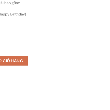
gái bao gồm:
Happy Birthday)
nh cho bé gái số lượng
O GIỎ HÀNG