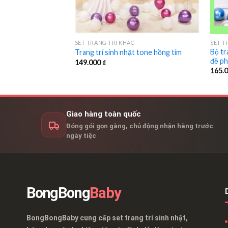
SET TRANG TRÍ KHÁC
SET T
Bộ tr
t bé gái dễ thương
Trang trí sinh nhật tone hồng tím
đề ph
149.000
₫
165.
Giao hàng toàn quốc
Đóng gói gọn gàng, chủ động nhận hàng trước
ngày tiệc
BongBong
Baby
BongBongBaby cung cấp set trang trí sinh nhật,