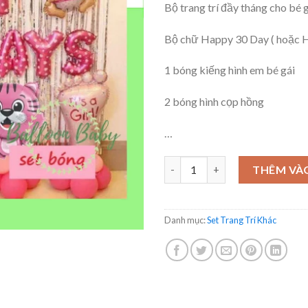
Bộ trang trí đầy tháng cho bé 
Bộ chữ Happy 30 Day ( hoặc 
1 bóng kiếng hình em bé gái
2 bóng hình cọp hồng
…
Bộ trang trí 30 day cho bé - Dà
THÊM VÀ
Danh mục:
Set Trang Trí Khác