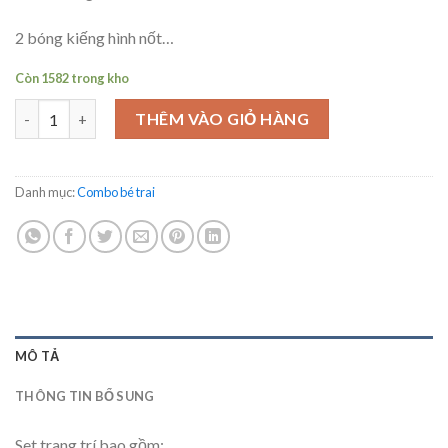
2 bóng kiếng hình nốt…
Còn 1582 trong kho
Set trang trí sinh nhật cho bé trai - Nhiều loại xe số lượng
THÊM VÀO GIỎ HÀNG
Danh mục:
Combo bé trai
MÔ TẢ
THÔNG TIN BỔ SUNG
Set trang trí bao gồm: