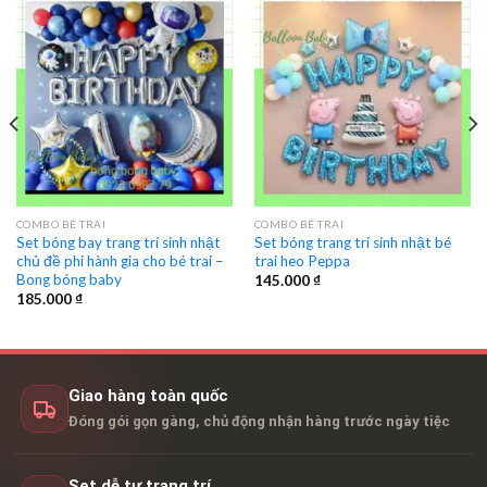
COMBO BÉ TRAI
COMBO BÉ TRAI
Set bóng bay trang trí sinh nhật
Set bóng trang trí sinh nhật bé
chủ đề phi hành gia cho bé trai –
trai heo Peppa
Bong bóng baby
145.000
₫
185.000
₫
Giao hàng toàn quốc
Đóng gói gọn gàng, chủ động nhận hàng trước ngày tiệc
Set dễ tự trang trí