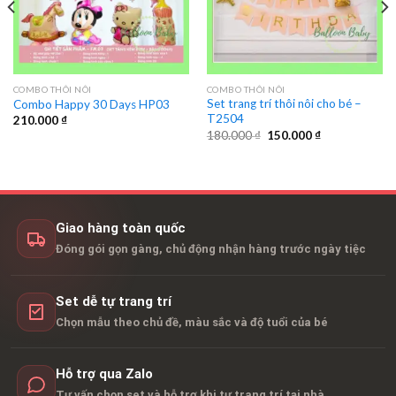
COMBO THÔI NÔI
COMBO THÔI NÔI
Set trang trí thôi nôi cho bé –
Combo Happy 30 Days HP03
T2504
210.000
₫
Giá
Giá
180.000
₫
150.000
₫
gốc
hiện
là:
tại
180.000 ₫.
là:
150.000 ₫.
Giao hàng toàn quốc
Đóng gói gọn gàng, chủ động nhận hàng trước ngày tiệc
Set dễ tự trang trí
Chọn mẫu theo chủ đề, màu sắc và độ tuổi của bé
Hỗ trợ qua Zalo
Tư vấn chọn set và hỗ trợ khi tự trang trí tại nhà