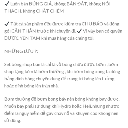
Luôn bán ĐÚNG GIÁ, không BÁN ĐẮT, không NÓI
THÁCH, không CHẶT CHÉM
Tất cả sản phẩm đều được kiểm tra CHU ĐÁO và đóng
gói CẨN THẬN trước khi chuyển đi,
Vì vậy bạn có quyền
ĐƯỢC YÊN TÂM khi mua hàng của chúng tôi.
NHỮNG LƯU Ý:
Set bóng shop bán là chỉ là vỏ bóng chưa được bơm , bơm
shop tặng kèm là bơm thường , khi bơm bóng xong ta dùng
bằng dính bóng chuyên dụng để trang trí bóng lên tường ,
hoặc dính bóng lên trần nhà.
Bơm thường để bơm bong báy nên bóng không bay được.
Muốn bay phải sử dụng khí Hydro hoặc Heli, nhưng nhược
điểm là nguy hiểm dễ gây cháy nổ và khuyên cáo không nên
sử dụng.