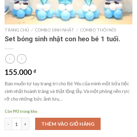
TRANG CHỦ
/
COMBO SINH NHẬT
/
COMBO THÔI NÔI
Set bóng sinh nhật con heo bé 1 tuổi.
155.000
₫
Bạn muốn tự tay trang trí cho Bé Yêu của mình một bữa tiệc
sinh nhật hoành tráng và thật lộng lẫy. Và một phông nền rực
rỡ cho những bức ảnh lưu…
Còn 993 trong kho
Set bóng sinh nhật con heo bé 1 tuổi. số lượng
THÊM VÀO GIỎ HÀNG