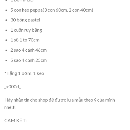
5 con heo peppa(3 con 60cm, 2 con 40cm)
30 bóng pastel
1 cuộn ruy băng
1 số 1 to 70cm
2 sao 4 cánh 46cm
5 sao 4 cánh 25cm
*Tặng 1 bơm, 1 keo
_x000d_
Hãy nhắn tin cho shop để được lựa mẫu theo ý của mình
nhé!!!
CAM KẾT: