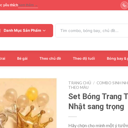
ợc yêu thích
Xem thêm →
Tìm
Danh Mục Sản Phẩm
kiếm:
trai
Bé gái
Theo chủ đề
Theo độ tuổi
Bóng bay & 
TRANG CHỦ
/
COMBO SINH N
THEO MÀU
Set Bóng Trang T
Nhật sang trọng
Hãy chọn cho mình một ý tưởng