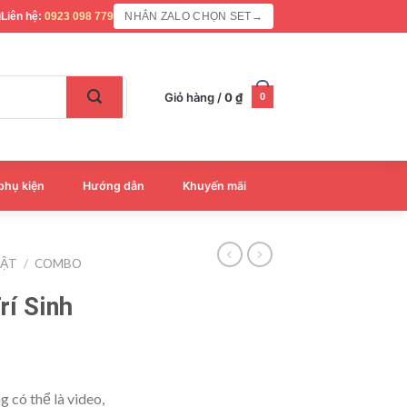
Liên hệ:
0923 098 779
NHẮN ZALO CHỌN SET
→
Giỏ hàng /
0
₫
0
phụ kiện
Hướng dẫn
Khuyến mãi
HẬT
/
COMBO
rí Sinh
 có thể là video,