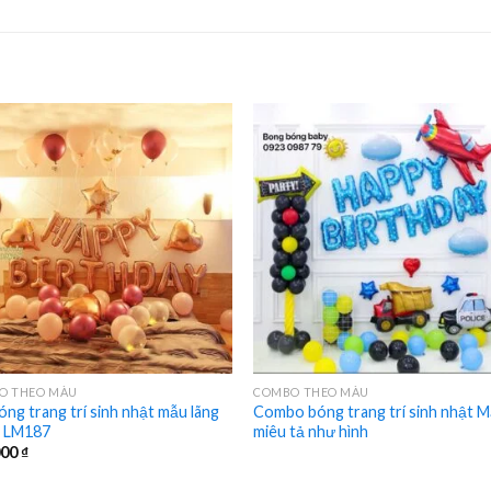
O THEO MÀU
COMBO THEO MÀU
óng trang trí sinh nhật mẫu lãng
Combo bóng trang trí sinh nhật 
 LM187
miêu tả như hình
000
₫