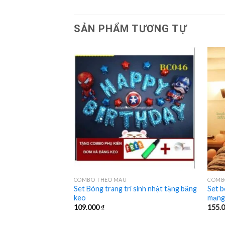
SẢN PHẨM TƯƠNG TỰ
COMBO THEO MÀU
COMB
Set Bóng trang trí sinh nhật tặng băng
Set b
 kết thành bông hoa
keo
mạng
109.000
₫
155.