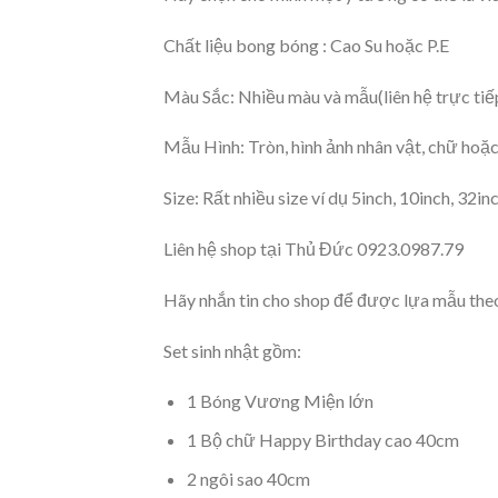
Chất liệu bong bóng : Cao Su hoặc P.E
Màu Sắc: Nhiều màu và mẫu(liên hệ trực tiế
Mẫu Hình: Tròn, hình ảnh nhân vật, chữ hoặc 
Size: Rất nhiều size ví dụ 5inch, 10inch, 32i
Liên hệ shop tại Thủ Đức 0923.0987.79
Hãy nhắn tin cho shop để được lựa mẫu theo
Set sinh nhật gồm:
1 Bóng Vương Miện lớn
1 Bộ chữ Happy Birthday cao 40cm
2 ngôi sao 40cm