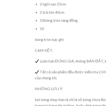
2 ngôi sao 25cm
2 trái tim 40cm
10bóng tròn vàng đồng.
10
bóng tròn bạc ghi
CAM KẾT:
Luôn bán ĐÚNG GIÁ, không BÁN ĐẮT
Tất cả sản phẩm đều được kiểm tra CH
của chúng tôi.
NHỮNG LƯU Ý:
Set bóng shop bán là chỉ là vỏ bóng chưa 
trang trí bóng lên tường , hoặc dính bóng lên