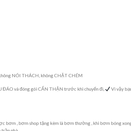
, không NÓI THÁCH, không CHẶT CHÉM
U ĐÁO và đóng gói CẨN THẬN trước khi chuyển đi,
Vì vậy b
được bơm , bơm shop tặng kèm là bơm thường , khi bơm bóng xon
 trần nhà.