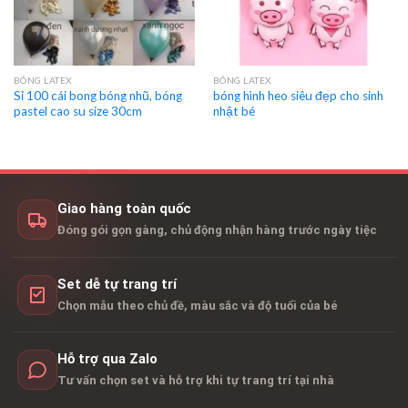
BÓNG LATEX
BÓNG LATEX
Sỉ 100 cái bong bóng nhũ, bóng
bóng hình heo siêu đẹp cho sinh
pastel cao su size 30cm
nhật bé
Giao hàng toàn quốc
Đóng gói gọn gàng, chủ động nhận hàng trước ngày tiệc
Set dễ tự trang trí
Chọn mẫu theo chủ đề, màu sắc và độ tuổi của bé
Hỗ trợ qua Zalo
Tư vấn chọn set và hỗ trợ khi tự trang trí tại nhà