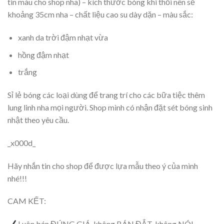
tin màu cho shop nha) – kích thước bóng khi thổi nên sẽ
khoảng 35cm nha – chất liệu cao su dày dặn – màu sắc:
xanh da trời đậm nhạt vừa
hồng đậm nhạt
trắng
Sỉ lẻ bóng các loại dùng để trang trí cho các bữa tiệc thêm
lung linh nha mọi người. Shop mình có nhận đặt sét bóng sinh
nhật theo yêu cầu.
_x000d_
Hãy nhắn tin cho shop để được lựa mẫu theo ý của mình
nhé!!!
CAM KẾT:
Luôn bán ĐÚNG GIÁ, không BÁN ĐẮT, không NÓI